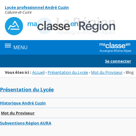
Panneau de gestion des cookies
Lycée professionnel André Cuzin
Menu de la rubrique
Contenu
Caluire-et-Cuire
MENU
Se connecter
Vous êtes ici :
Accueil
›
Présentation du Lycée
›
Mot du Proviseur
›
Blog
Présentation du Lycée
Historique André Cuzin
Mot du Proviseur
Subventions Région AURA